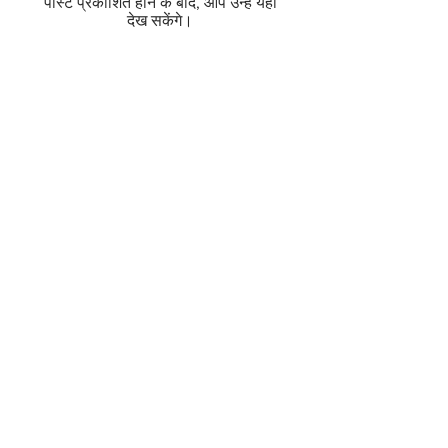
पोस्ट प्रकाशित होने के बाद, आप उन्हें यहाँ
देख सकेंगे।
ABOUT US
|
EVENTS
|
CRC IN NEWS
|
CAREERS
|
PUBLICATIONS
|
MEDIA GALLERY
|
BLOGS
|
PRIVACY
POLICY
©Copyright 2021
Child Rights Centre, CNLU Patna.
All Rights Reserved.